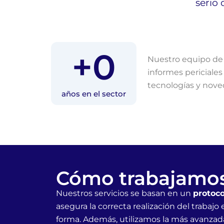
serio
+
0
Nuestro equipo de 
informes periciale
tecnologías y nove
años en el sector
Cómo trabajamo
Nuestros servicios se basan en un
protoco
asegura la correcta realización del trabajo
forma. Además, utilizamos la más avanzad