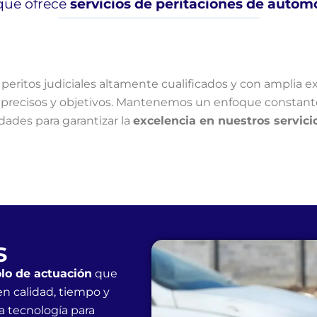
 que ofrece
servicios de peritaciones de automó
peritos judiciales altamente cualificados y con amplia 
s precisos y objetivos. Mantenemos un enfoque constante 
dades para garantizar la
excelencia en nuestros servici
s
lo de actuación
que
 en calidad, tiempo y
a tecnología para